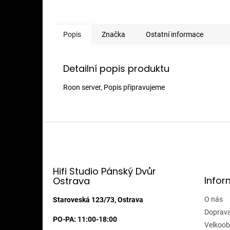
Popis
Značka
Ostatní informace
Detailní popis produktu
Roon server, Popis připravujeme
Z
á
p
a
t
Hifi Studio Pánský Dvůr
Infor
Ostrava
í
O nás
Staroveská 123/73, Ostrava
Doprava
PO-PA: 11:00-18:00
Velkoob