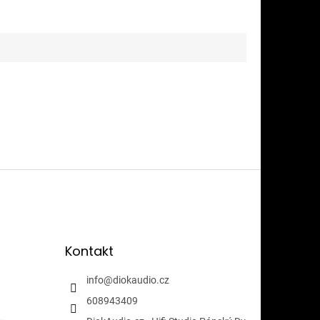
Kontakt
info
@
diokaudio.cz
608943409