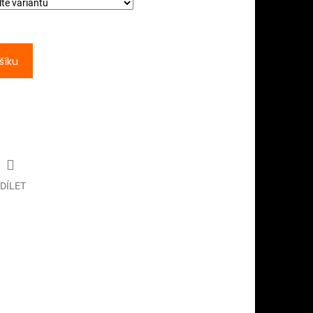
šíku
DÍLET