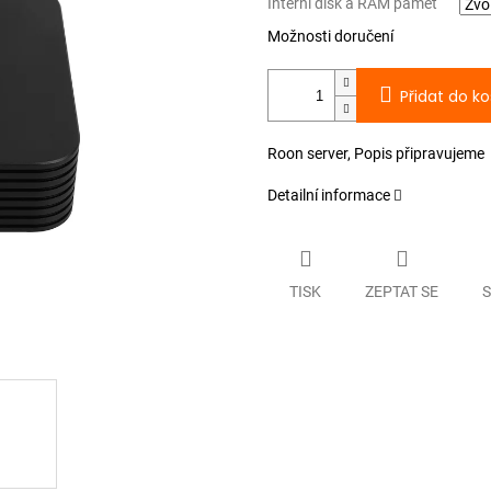
Interní disk a RAM pamět
Možnosti doručení
Přidat do ko
Roon server, Popis připravujeme
Detailní informace
TISK
ZEPTAT SE
S