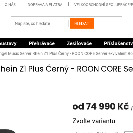
O NÁS
DOPRAVA A PLATBA
VELKOOBCHODNÍ SPOLUPRÁCE/
HLEDAT
oustavy
Přehrávače
Zesilovače
Příslušenstv
Angel Music Server Rhein Z1 Plus Černý - ROON CORE Server ekvivalent R
Rhein Z1 Plus Černý - ROON CORE Se
od
74 990 Kč
/
Měrná
Zvolte variantu
cena: