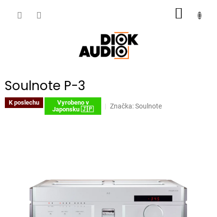
Přejít
NÁKUP
na
obsah
KOŠÍK
Soulnote P-3
K poslechu
Vyrobeno v
Značka:
Soulnote
Japonsku 🇯🇵