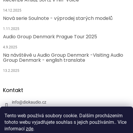
14.12.2025
Nová serie Soulnote - výprodej starých modelů
1.11.2025
Audio Group Denmark Prague Tour 2025
4.9.2025
Na návštěvě u Audio Group Denmark -Visiting Audio
Group Denmark - english translate
13.2.2025
Kontakt
info
@
diokaudio.cz
608943409
Tento web používá soubory cookie. Dalším procházením
DiokAudio.cz - Hifi Studio Pánský Dvůr
tohoto webu vyjadřujete souhlas s jejich používáním.. Více
informací
zde
.