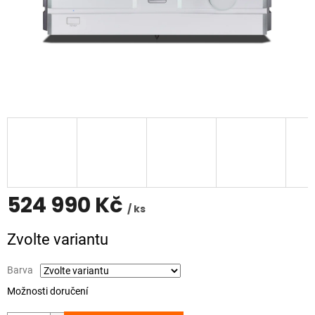
524 990 Kč
/ ks
Měrná
Zvolte variantu
cena:
Barva
Možnosti doručení