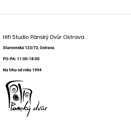
Z
á
p
a
Hifi Studio Pánský Dvůr Ostrava
t
í
Staroveská 123/73, Ostrava
PO-PA: 11:00-18:00
Na trhu od roku 1994