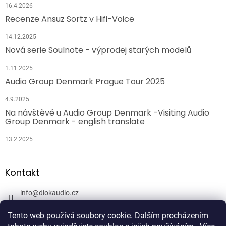
16.4.2026
Recenze Ansuz Sortz v Hifi-Voice
14.12.2025
Nová serie Soulnote - výprodej starých modelů
1.11.2025
Audio Group Denmark Prague Tour 2025
4.9.2025
Na návštěvě u Audio Group Denmark -Visiting Audio
Group Denmark - english translate
13.2.2025
Kontakt
info
@
diokaudio.cz
608943409
Tento web používá soubory cookie. Dalším procházením
DiokAudio.cz - Hifi Studio Pánský Dvůr