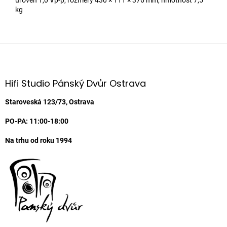
kg
Z
á
p
a
Hifi Studio Pánský Dvůr Ostrava
t
í
Staroveská 123/73, Ostrava
PO-PA: 11:00-18:00
Na trhu od roku 1994