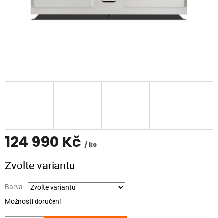
124 990 Kč
/ ks
Měrná
Zvolte variantu
cena:
Barva
Možnosti doručení