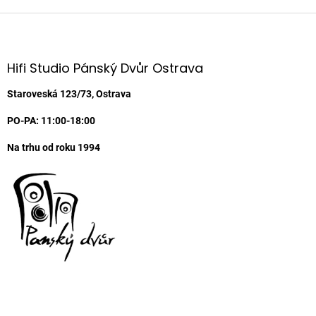
Z
á
p
a
Hifi Studio Pánský Dvůr Ostrava
t
í
Staroveská 123/73, Ostrava
PO-PA: 11:00-18:00
Na trhu od roku 1994