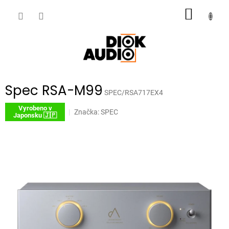
Přejít
NÁKUP
na
obsah
KOŠÍK
Spec RSA-M99
SPEC/RSA717EX4
Vyrobeno v
Značka:
SPEC
Japonsku 🇯🇵