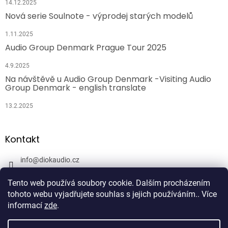
14.12.2025
Nová serie Soulnote - výprodej starých modelů
1.11.2025
Audio Group Denmark Prague Tour 2025
4.9.2025
Na návštěvě u Audio Group Denmark -Visiting Audio
Group Denmark - english translate
13.2.2025
Kontakt
info
@
diokaudio.cz
608943409
Tento web používá soubory cookie. Dalším procházením
DiokAudio.cz - Hifi Studio Pánský Dvůr
tohoto webu vyjadřujete souhlas s jejich používáním.. Více
informací
zde
.