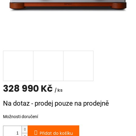
328 990 Kč
/ ks
Měrná
Na dotaz - prodej pouze na prodejně
cena:
Možnosti doručení
Přidat do košíku