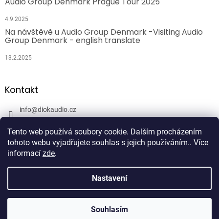
Audio Group Denmark Prague Tour 2025
4.9.2025
Na návštěvě u Audio Group Denmark -Visiting Audio
Group Denmark - english translate
13.2.2025
Kontakt
info
@
diokaudio.cz
608943409
Tento web používá soubory cookie. Dalším procházením
DiokAudio.cz - Hifi Studio Pánský Dvůr
tohoto webu vyjadřujete souhlas s jejich používáním.. Více
informací
zde
.
Nastavení
Vytvořil Shoptet
Souhlasím
Copyright 2026
DiokAudio.cz
. Všechna práva vyhrazena.