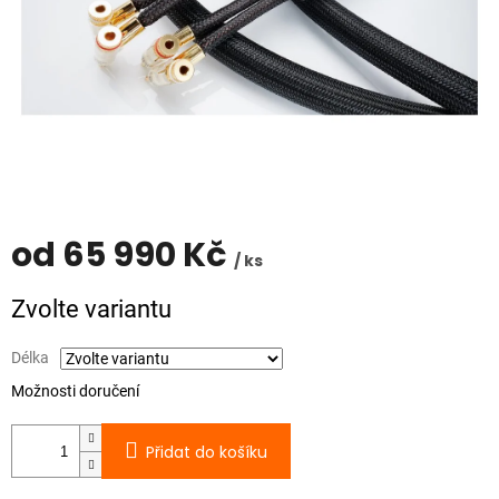
od
65 990 Kč
/ ks
Měrná
Zvolte variantu
cena:
Délka
Možnosti doručení
Přidat do košíku