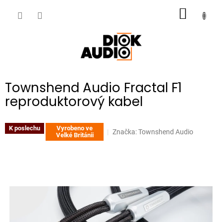
Přejít
NÁKUP
na
obsah
KOŠÍK
Townshend Audio Fractal F1
reproduktorový kabel
K poslechu
Vyrobeno ve
Značka:
Townshend Audio
Velké Británii