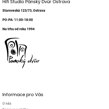
a
Hifi Studio Pánský Dvůr Ostrava
t
í
Staroveská 123/73, Ostrava
PO-PA: 11:00-18:00
Na trhu od roku 1994
Informace pro Vás
O nás