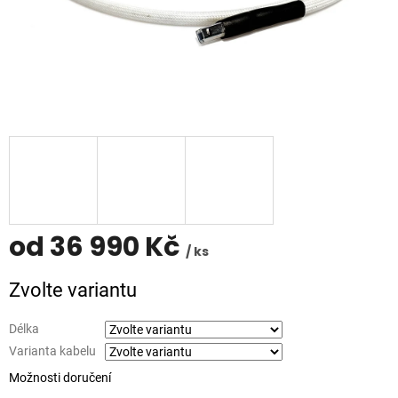
od
36 990 Kč
/ ks
Měrná
Zvolte variantu
cena:
Délka
Varianta kabelu
Možnosti doručení