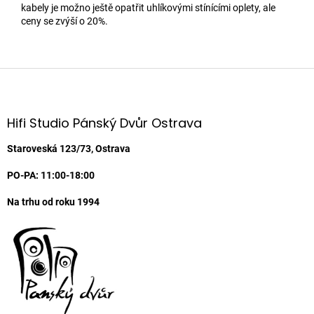
kabely je možno ještě opatřit uhlíkovými stínícími oplety, ale
ceny se zvýší o 20%.
Z
á
p
a
Hifi Studio Pánský Dvůr Ostrava
t
í
Staroveská 123/73, Ostrava
PO-PA: 11:00-18:00
Na trhu od roku 1994