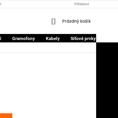
PRODEJCI
PROČ NAKOUPIT U NÁS
OBCHODNÍ PODMÍNKY
Přihlášení
NÁKUPNÍ
Prázdný košík
KOŠÍK
í
Gramofony
Kabely
Síťové prvky
Sluch