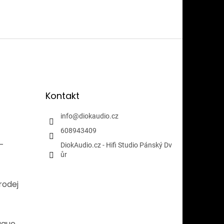
Kontakt
info
@
diokaudio.cz
608943409
i-
DiokAudio.cz - Hifi Studio Pánský Dv
ůr
rodej
ague