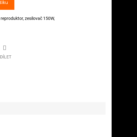
šíku
 reproduktor, zesilovač 150W,
DÍLET