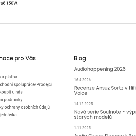
ovač 150W,
mace pro Vás
Blog
Audiohappening 2026
 a platba
16.4.2026
chodní spolupráce/Prodejci
Recenze Ansuz Sortz v Hif
koupit u nás
Voice
ní podmínky
14.12.2025
y ochrany osobních údajů
Nová serie Soulnote - výp
jednávka
starých modelů
1.11.2025
Audio Group Denmark Pr