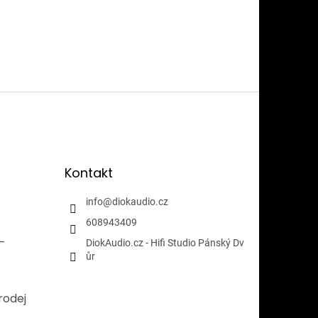
Kontakt
info
@
diokaudio.cz
608943409
i-
DiokAudio.cz - Hifi Studio Pánský Dv
ůr
rodej