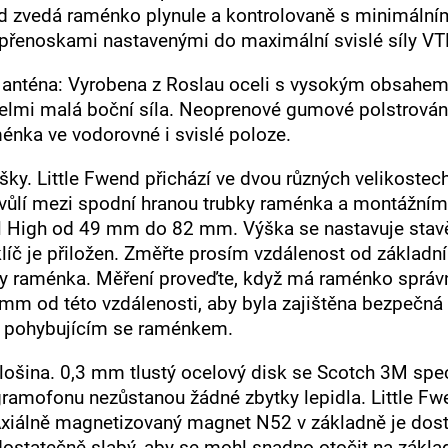
nd zvedá raménko plynule a kontrolovaně s minimálním
přenoskami nastavenými do maximální svislé síly VT
 anténa: Vyrobena z Roslau oceli s vysokým obsahem
velmi malá boční síla. Neoprenové gumové polstrován
énka ve vodorovné i svislé poloze.
ky. Little Fwend přichází ve dvou různých velikostec
vůlí mezi spodní hranou trubky raménka a montážn
High od 49 mm do 82 mm. Výška se nastavuje stavě
líč je přiložen. Změřte prosím vzdálenost od základ
ky raménka. Měření proveďte, když má raménko správné
1 mm od této vzdálenosti, aby byla zajištěna bezpe
 pohybujícím se raménkem.
lošina. 0,3 mm tlustý ocelový disk se Scotch 3M spec
ramofonu nezůstanou žádné zbytky lepidla. Little Fw
xiálně magnetizovaný magnet N52 v základně je dostat
dostatečně slabý, aby se mohl snadno otočit na zákla