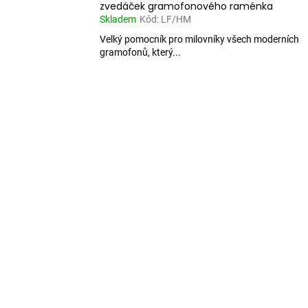
zvedáček gramofonového raménka
Skladem
Kód:
LF/HM
Velký pomocník pro milovníky všech moderních
gramofonů, který...
O
v
l
á
d
a
c
í
p
r
v
k
y
v
ý
p
i