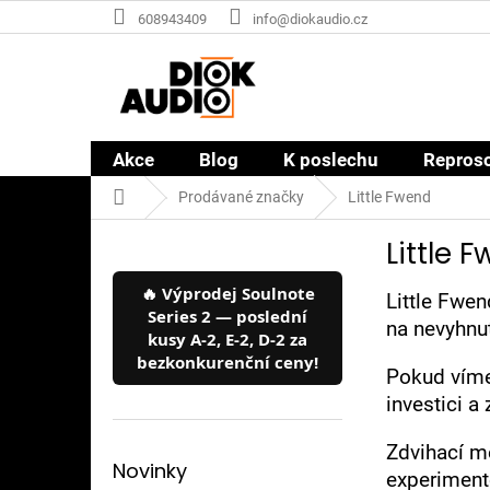
Přejít
608943409
info@diokaudio.cz
na
obsah
Akce
Blog
K poslechu
Repros
Domů
Prodávané značky
Little Fwend
P
Little 
o
s
🔥 Výprodej Soulnote
t
Little Fwe
Series 2 — poslední
r
na nevyhnut
kusy A-2, E-2, D-2 za
a
bezkonkurenční ceny!
n
Pokud víme,
n
investici a
í
p
Zdvihací m
a
Novinky
experimento