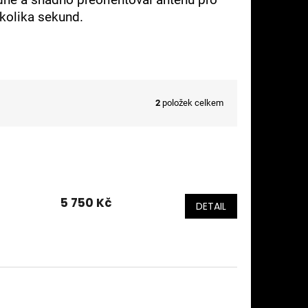
ěkolika sekund.
2
položek celkem
5 750 Kč
DETAIL