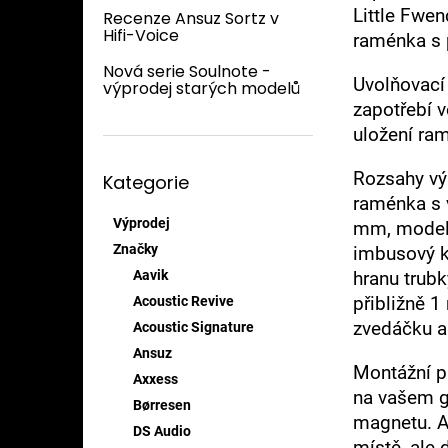
n
Little Fwe
Recenze Ansuz Sortz v
e
Hifi-Voice
raménka s 
l
Nová serie Soulnote -
Uvolňovací
výprodej starých modelů
zapotřebí 
uložení ram
Přeskočit
Rozsahy výš
Kategorie
kategorie
raménka s 
Výprodej
mm, model 
Značky
imbusový k
Aavik
hranu trub
přibližně 
Acoustic Revive
zvedáčku a
Acoustic Signature
Ansuz
Montážní p
Axxess
na vašem g
Børresen
magnetu. A
DS Audio
místě, ale 