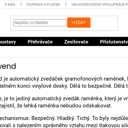
O NÁS
DOPRAVA A PLATBA
VELKOOBCHODNÍ SPOLUPRÁCE/
HLEDAT
oustavy
Přehrávače
Zesilovače
Příslušenstv
Fwend
nd je automatický zvedáček gramofonových ramének, 
elném konci vinylové desky. Dělá to bezpečně. Dělá 
 je to jediný automatický zvedák raménka, který je vn
 zajistil, že lehká raménka nebudou odskakovat.
echanismus: Bezpečný. Hladký. Tichý. To byly nejdůle
vali s nalezením správného vztahu mezi tlakovou sil