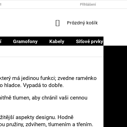
PRODEJCI
PROČ NAKOUPIT U NÁS
OBCHODNÍ PODMÍNKY
Přihlášení
NÁKUPNÍ
Prázdný košík
KOŠÍK
í
Gramofony
Kabely
Síťové prvky
Sluch
který má jedinou funkci; zvedne raménko
to hladce. Vypadá to dobře.
itřně tlumen, aby chránil vaši cennou
žitější aspekty designu. Hodně
ou pružiny, zdvihem, tlumením a třením.