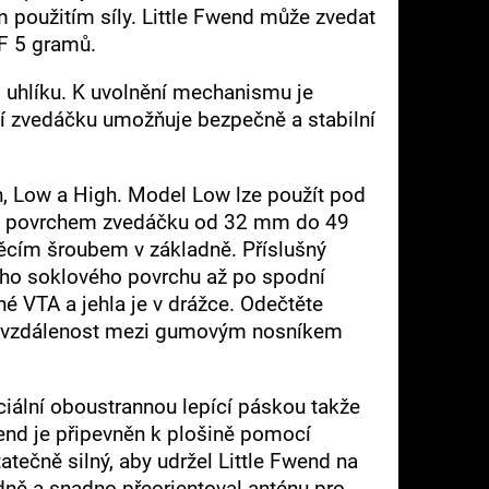
 použitím síly. Little Fwend může zvedat
F 5 gramů.
 uhlíku. K uvolnění mechanismu je
í zvedáčku umožňuje bezpečně a stabilní
h, Low a High. Model Low lze použít pod
ím povrchem zvedáčku od 32 mm do 49
cím šroubem v základně. Příslušný
ního soklového povrchu až po spodní
 VTA a jehla je v drážce. Odečtěte
čná vzdálenost mezi gumovým nosníkem
iální oboustrannou lepící páskou takže
end je připevněn k plošině pomocí
ečně silný, aby udržel Little Fwend na
dně a snadno přeorientoval anténu pro