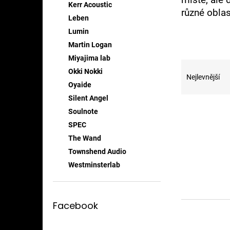
Kerr Acoustic
různé oblas
Leben
Lumin
Martin Logan
Miyajima lab
Ř
Okki Nokki
a
Nejlevnější
z
Oyaide
e
Silent Angel
V
n
Soulnote
ý
í
SPEC
p
p
The Wand
i
r
s
Townshend Audio
o
p
d
Westminsterlab
r
u
o
k
d
t
Facebook
u
ů
k