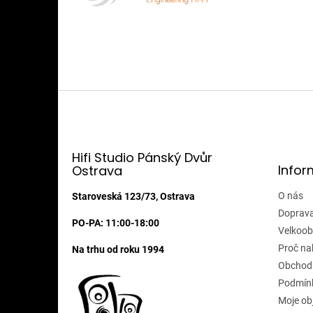
Z
á
p
a
t
Hifi Studio Pánský Dvůr
Infor
Ostrava
í
O nás
Staroveská 123/73, Ostrava
Doprava
PO-PA: 11:00-18:00
Velkoob
Proč na
Na trhu od roku 1994
Obchod
Podmínk
Moje ob