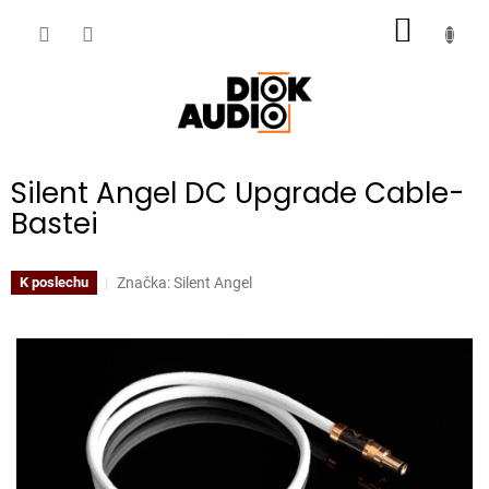
Přejít
NÁKUP
na
obsah
KOŠÍK
Silent Angel DC Upgrade Cable-
Bastei
Značka:
Silent Angel
K poslechu