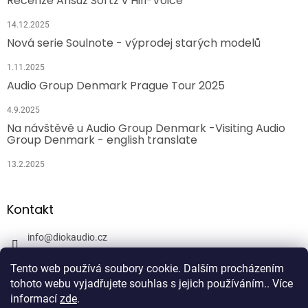
Recenze Ansuz Sortz v Hifi-Voice
14.12.2025
Nová serie Soulnote - výprodej starých modelů
1.11.2025
Audio Group Denmark Prague Tour 2025
4.9.2025
Na návštěvě u Audio Group Denmark -Visiting Audio
Group Denmark - english translate
13.2.2025
Kontakt
info
@
diokaudio.cz
608943409
Tento web používá soubory cookie. Dalším procházením
DiokAudio.cz - Hifi Studio Pánský Dvůr
tohoto webu vyjadřujete souhlas s jejich používáním.. Více
informací
zde
.