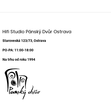
Z
á
p
a
Hifi Studio Pánský Dvůr Ostrava
t
í
Staroveská 123/73, Ostrava
PO-PA: 11:00-18:00
Na trhu od roku 1994