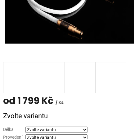
od
1 799 Kč
/ ks
Měrná
Zvolte variantu
cena:
Délka
Provedení