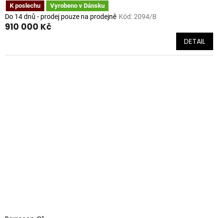
K poslechu
Vyrobeno v Dánsku
Do 14 dnů - prodej pouze na prodejně
Kód:
2094/B
910 000 Kč
DETAIL