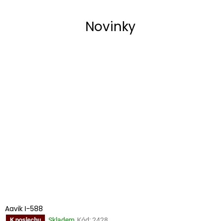
Novinky
Aavik I-588
Skladem
Kód:
2428
K poslechu