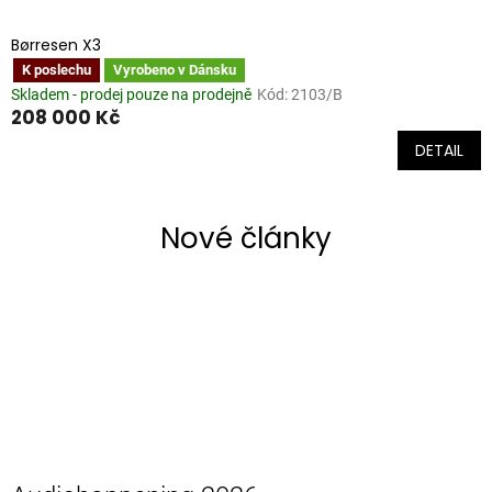
Børresen X3
K poslechu
Vyrobeno v Dánsku
Skladem - prodej pouze na prodejně
Kód:
2103/B
208 000 Kč
DETAIL
Nové články