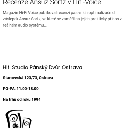
Recenze Ansuz Sortz v Hifi-Voice
Magazín Hi-Fi Voice publikoval recenzi pasivních optimalizačních
záslepek Ansuz Sortz, ve které se zaměřil na jejich praktický přínos v
reálném audio systému....
Z
á
p
a
Hifi Studio Pánský Dvůr Ostrava
t
í
Staroveská 123/73, Ostrava
PO-PA: 11:00-18:00
Na trhu od roku 1994