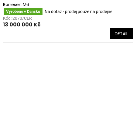
Børresen M6
Na dotaz - prodej pouze na prodejně
Vyrobeno v Dánsku
Kód:
2070/CER
13 000 000 Kč
DETAIL