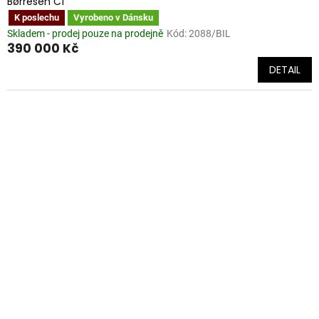
Børresen C1
K poslechu
Vyrobeno v Dánsku
Skladem - prodej pouze na prodejně
Kód:
2088/BIL
390 000 Kč
DETAIL