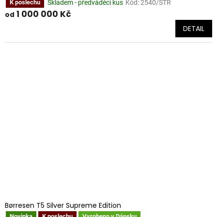
Skladem - předváděcí kus
Kód:
2540/STR
K poslechu
1 000 000 Kč
od
DETAIL
Børresen T5 Silver Supreme Edition
Novinka
K poslechu
Vyrobeno v Dánsku