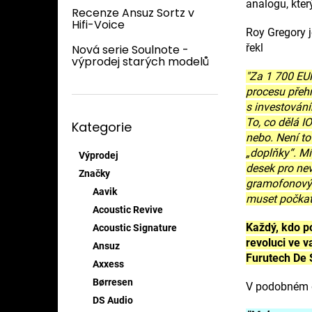
n
analogu, kter
Recenze Ansuz Sortz v
e
Hifi-Voice
l
Roy Gregory 
řekl
Nová serie Soulnote -
výprodej starých modelů
"Za 1 700 EUR
procesu přehr
s investování
Přeskočit
To, co dělá I
Kategorie
kategorie
nebo. Není to
„doplňky“. Mís
Výprodej
desek pro nev
Značky
gramofonových
Aavik
muset počkat
Acoustic Revive
Každý, kdo po
Acoustic Signature
revoluci ve 
Ansuz
Furutech De S
Axxess
Børresen
V podobném d
DS Audio