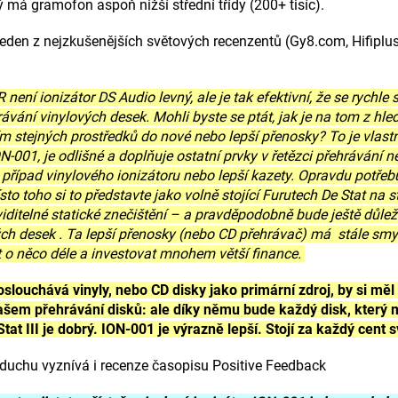
ý má gramofon aspoň nižší střední třídy (200+ tisíc).
jeden z nejzkušenějších světových recenzentů (Gy8.com, Hifiplu
 není ionizátor DS Audio levný, ale je tak efektivní, že se rychl
ávání vinylových desek. Mohli byste se ptát, jak je na tom z hl
m stejných prostředků do nové nebo lepší přenosky? To je vlast
ON-001, je odlišné a doplňuje ostatní prvky v řetězci přehrávání n
 případ vinylového ionizátoru nebo lepší kazety. Opravdu potřeb
to toho si to představte jako volně stojící Furutech De Stat na st
iditelné statické znečištění – a pravděpodobně bude ještě důlež
 desek . Ta lepší přenosky (nebo CD přehrávač) má stále smysl 
 o něco déle a investovat mnohem větší finance.
slouchává vinyly, nebo CD disky jako primární zdroj, by si měl
vašem přehrávání disků: ale díky němu bude každý disk, kter
tat III je dobrý. ION-001 je výrazně lepší. Stojí za každý cent
uchu vyznívá i recenze časopisu Positive Feedback