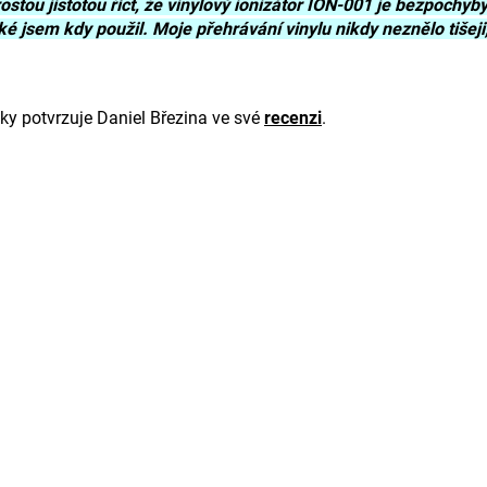
stou jistotou říct, že vinylový ionizátor ION-001 je bezpochyb
ké jsem kdy použil. Moje přehrávání vinylu nikdy neznělo tišeji,
ky potvrzuje Daniel Březina ve své
recenzi
.