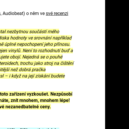
s, Audiobeat) o něm ve
své recenzi
e stal nezbytnou součástí mého
ediska hodnoty ve srovnání například
ně úplné nepochopení jeho přínosu.
ejen vinylů. Není to rozhodnutí buď a
ujete obojí. Nejedná se o pouhé
eroidech, trochu jako stroj na čištění
itější než dobrá pračka
– i když na její získání budete
 toto zařízení vyzkoušet. Nezpůsobí
ý máte, znít mnohem, mnohem lépe!
 své nezanedbatelné ceny.