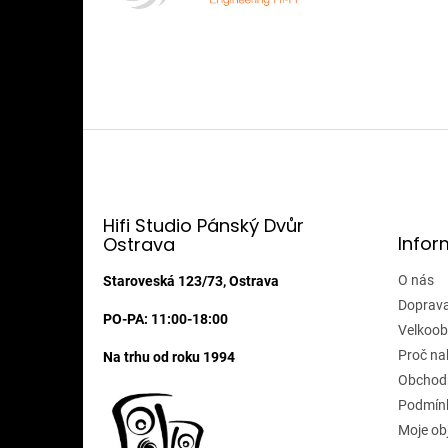
Z
á
p
a
t
Hifi Studio Pánský Dvůr
Infor
Ostrava
í
O nás
Staroveská 123/73, Ostrava
Doprava
PO-PA: 11:00-18:00
Velkoob
Proč na
Na trhu od roku 1994
Obchod
Podmínk
Moje ob