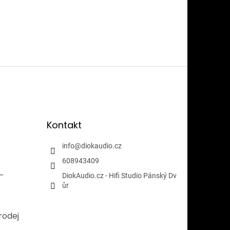
Kontakt
info
@
diokaudio.cz
608943409
i-
DiokAudio.cz - Hifi Studio Pánský Dv
ůr
rodej