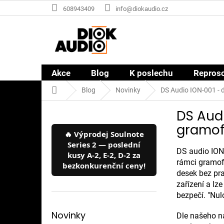
Přejít
608943409
info@diokaudio.cz
na
obsah
Akce
Blog
K poslechu
Repros
Domů
Blog
Novinky
DS Audio ION-001 - d
P
DS Audi
o
s
gramo
🔥 Výprodej Soulnote
t
Series 2 — poslední
r
DS audio ION-
kusy A-2, E-2, D-2 za
a
rámci gramofo
bezkonkurenční ceny!
n
desek bez pr
n
zařízení a lz
í
bezpečí. "Nul
p
a
Novinky
Dle našeho ná