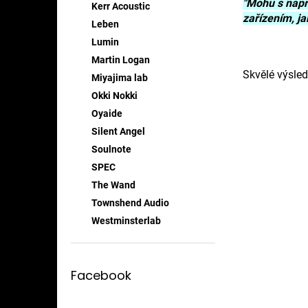
"Mohu s napro
Kerr Acoustic
zařízením, ja
Leben
Lumin
Martin Logan
Skvělé výsled
Miyajima lab
Okki Nokki
Oyaide
Silent Angel
Soulnote
SPEC
The Wand
Townshend Audio
Westminsterlab
Facebook