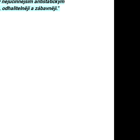
y nejúčinnějším antistatickým
 odhalitelněji a zábavněji."