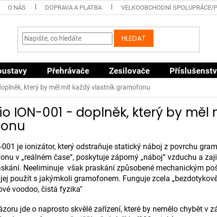
O NÁS
DOPRAVA A PLATBA
VELKOOBCHODNÍ SPOLUPRÁCE/
HLEDAT
oustavy
Přehrávače
Zesilovače
Příslušenstv
oplněk, který by měl mít každý vlastník gramofonu
o ION-001 - doplněk, který by měl m
fonu
001 je ionizátor, který odstraňuje statický náboj z povrchu gra
nu v „reálném čase“, poskytuje záporný „náboj“ vzduchu a zaji
askání. Neeliminuje však praskání způsobené mechanickým pošk
e jej použít s jakýmkoli gramofonem. Funguje zcela „bezdotykově
ové voodoo, čistá fyzika"
zoru jde o naprosto skvělé zařízení, které by nemělo chybět v 