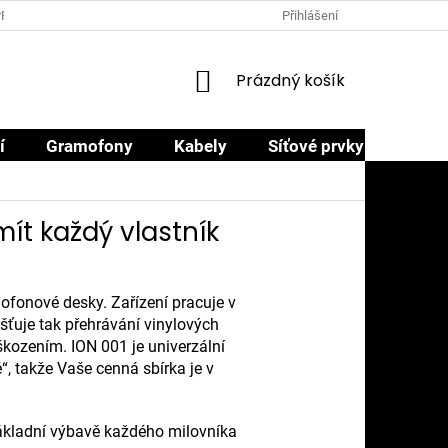
PRODEJCI
PROČ NAKOUPIT U NÁS
OBCHODNÍ PODMÍNKY
Přihlášení
NÁKUPNÍ
Prázdný košík
KOŠÍK
í
Gramofony
Kabely
Síťové prvky
Sluch
ít každý vlastník
mofonové desky. Zařízení pracuje v
šťuje tak přehrávání vinylových
ozením. ION 001 je univerzální
“, takže Vaše cenná sbírka je v
základní výbavě každého milovníka