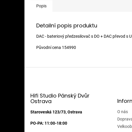
Popis
Detailní popis produktu
DAC - bateriový předzesilovač s DO + DAC převod s
Původní cena 154990
Z
á
p
a
t
Hifi Studio Pánský Dvůr
Infor
Ostrava
í
O nás
Staroveská 123/73, Ostrava
Doprava
PO-PA: 11:00-18:00
Velkoob