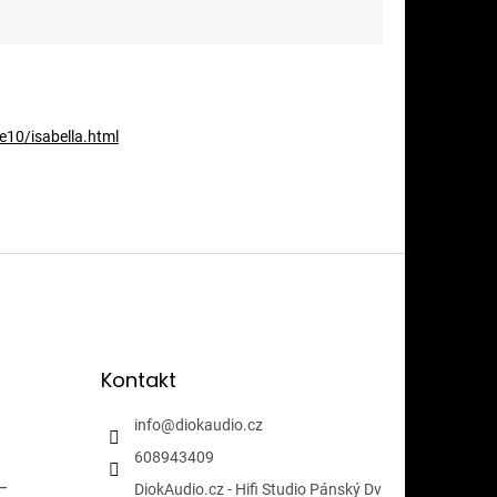
10/isabella.html
Kontakt
info
@
diokaudio.cz
608943409
i-
DiokAudio.cz - Hifi Studio Pánský Dv