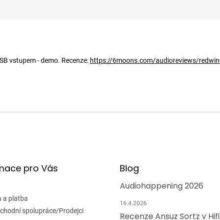
 USB vstupem - demo. Recenze:
https://6moons.com/audioreviews/redwine
mace pro Vás
Blog
Audiohappening 2026
 a platba
16.4.2026
chodní spolupráce/Prodejci
Recenze Ansuz Sortz v Hif