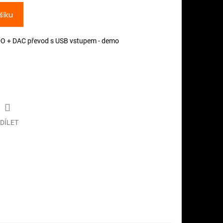
šíku
 DO + DAC převod s USB vstupem - demo
DÍLET