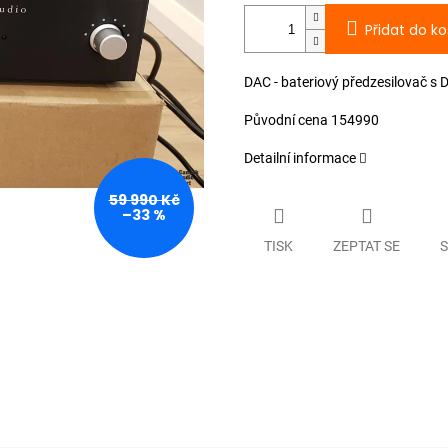
Přidat do ko
DAC - bateriový předzesilovač s
Původní cena 154990
Detailní informace
59 990 Kč
–33 %
TISK
ZEPTAT SE
S