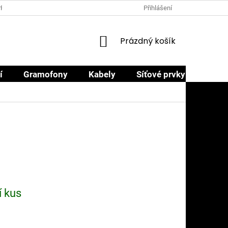
PRODEJCI
PROČ NAKOUPIT U NÁS
OBCHODNÍ PODMÍNKY
Přihlášení
NÁKUPNÍ
Prázdný košík
KOŠÍK
í
Gramofony
Kabely
Síťové prvky
Sluch
í kus