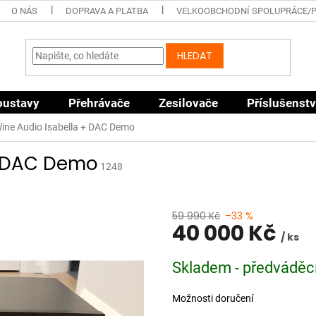
O NÁS
DOPRAVA A PLATBA
VELKOOBCHODNÍ SPOLUPRÁCE/
HLEDAT
oustavy
Přehrávače
Zesilovače
Příslušenstv
ine Audio Isabella + DAC Demo
+ DAC Demo
1248
59 990 Kč
–33 %
40 000 Kč
/ ks
Měrná
Skladem - předváděc
cena:
Možnosti doručení