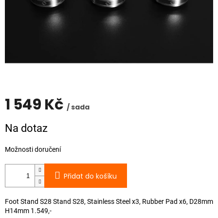
1 549 Kč
/ sada
Měrná
Na dotaz
cena:
Možnosti doručení
Přidat do košíku
Foot Stand S28 Stand S28, Stainless Steel x3, Rubber Pad x6, D28mm
H14mm 1.549,-