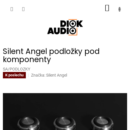
Přejít
NÁKUP
na
obsah
KOŠÍK
Silent Angel podložky pod
komponenty
SA/PODLOZKY
Značka:
Silent Angel
K poslechu