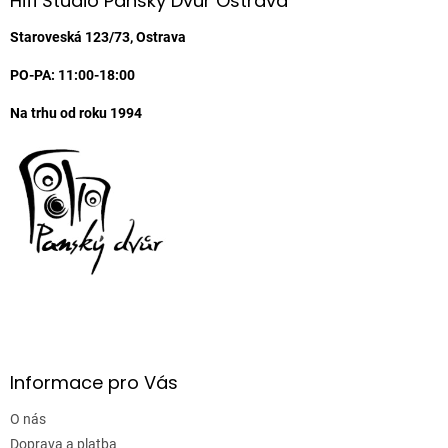
Hifi Studio Pánský Dvůr Ostrava
t
í
Staroveská 123/73, Ostrava
PO-PA: 11:00-18:00
Na trhu od roku 1994
Informace pro Vás
O nás
Doprava a platba