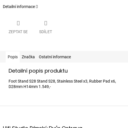
Detailní informace
ZEPTAT SE
SDÍLET
Popis
Značka
Ostatní informace
Detailní popis produktu
Foot Stand S28 Stand S28, Stainless Steel x3, Rubber Pad x6,
D28mm H14mm 1.549,-
Z
á
p
a