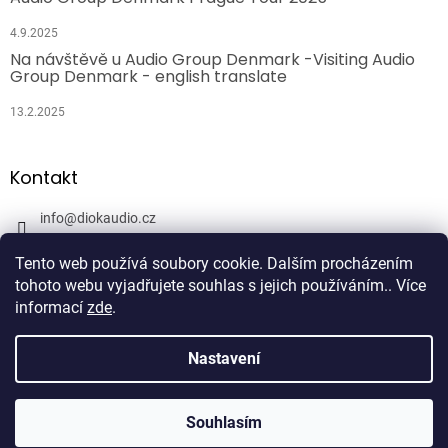
4.9.2025
Na návštěvě u Audio Group Denmark -Visiting Audio
Group Denmark - english translate
13.2.2025
Kontakt
info
@
diokaudio.cz
608943409
Tento web používá soubory cookie. Dalším procházením
DiokAudio.cz - Hifi Studio Pánský Dvůr
tohoto webu vyjadřujete souhlas s jejich používáním.. Více
informací
zde
.
Nastavení
Vytvořil Shoptet
Souhlasím
Copyright 2026
DiokAudio.cz
. Všechna práva vyhrazena.