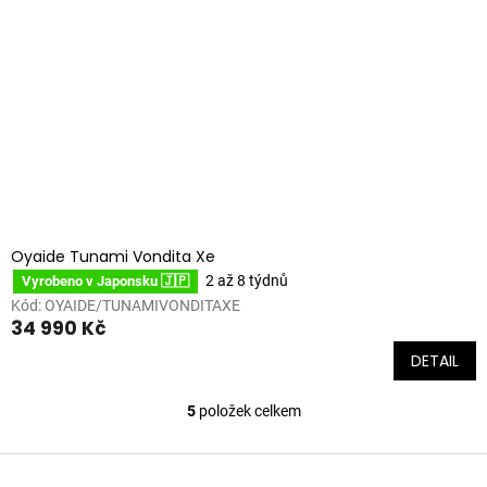
Oyaide Tunami Vondita Xe
2 až 8 týdnů
Vyrobeno v Japonsku 🇯🇵
Kód:
OYAIDE/TUNAMIVONDITAXE
34 990 Kč
DETAIL
5
položek celkem
O
v
l
Z
á