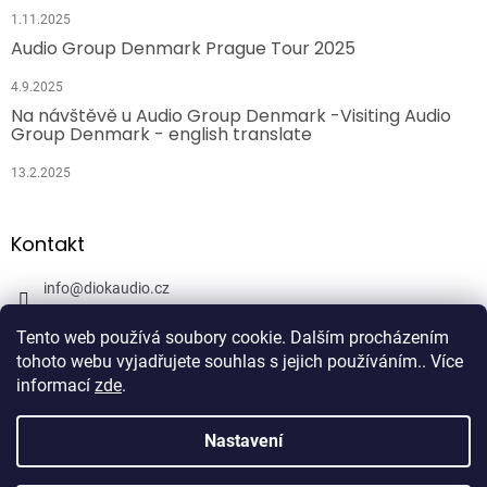
1.11.2025
Audio Group Denmark Prague Tour 2025
4.9.2025
Na návštěvě u Audio Group Denmark -Visiting Audio
Group Denmark - english translate
13.2.2025
Kontakt
info
@
diokaudio.cz
608943409
Tento web používá soubory cookie. Dalším procházením
DiokAudio.cz - Hifi Studio Pánský Dvůr
tohoto webu vyjadřujete souhlas s jejich používáním.. Více
informací
zde
.
Nastavení
Vytvořil Shoptet