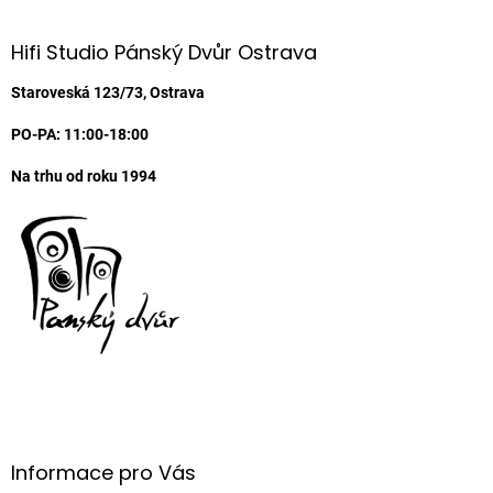
á
d
p
a
a
Hifi Studio Pánský Dvůr Ostrava
c
t
í
í
Staroveská 123/73, Ostrava
p
r
PO-PA: 11:00-18:00
v
k
Na trhu od roku 1994
y
v
ý
p
i
s
u
Informace pro Vás