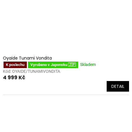
Oyaide Tunami Vondita
Skladem
K poslechu
Vyrobeno v Japonsku 🇯🇵
Kód:
OYAIDE/TUNAMIVONDITA
4 999 Kč
DETAIL