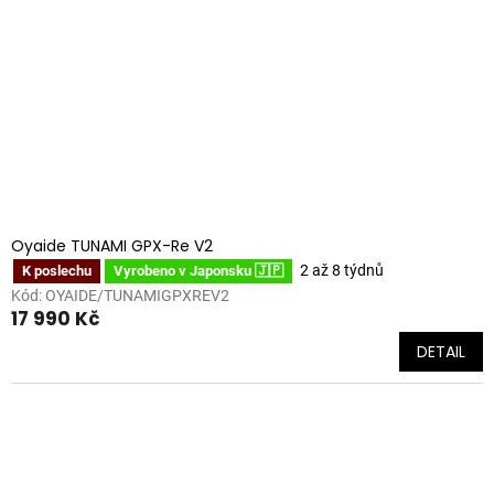
Oyaide TUNAMI GPX-Re V2
2 až 8 týdnů
K poslechu
Vyrobeno v Japonsku 🇯🇵
Kód:
OYAIDE/TUNAMIGPXREV2
17 990 Kč
DETAIL