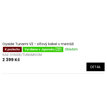
o
k
d
t
u
ů
k
t
ů
Oyaide Tunami V2 - síťový kabel v metráži
Skladem
K poslechu
Vyrobeno v Japonsku 🇯🇵
Kód:
OYAIDE/TUNAMIV2M
2 399 Kč
DETAIL