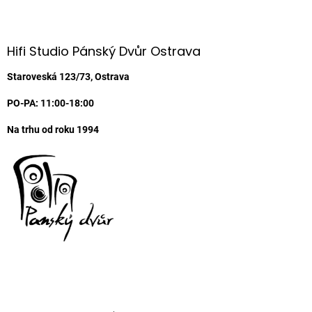
Z
á
p
a
Hifi Studio Pánský Dvůr Ostrava
t
í
Staroveská 123/73, Ostrava
PO-PA: 11:00-18:00
Na trhu od roku 1994