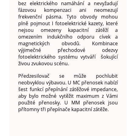
bez elektrického namáhání a nevyžadují
fázovou kompenzaci ani neomezují
frekvenční pásma. Tyto obvody mohou
plně pojmout I fotoelektrické kazety, které
nejsou omezeny kapacitní zátěží a
omezením indukčního odporu cívek a
magnetických obvodů. Kombinace
výjimečné přechodové odezvy
fotoelektrického systému vytváří šokující
živou zvukovou scénu.
Předzesilovač se může pochlubit
neobvyklou výbavou. U MC přenosek nabízí
šest funkcí přepínání zátěžové impedance,
aby bylo možné vytěžit maximum z Vámi
použité přenosky. U MM přenosek jsou
přítomny tři přepínače kapacitní zátěže.