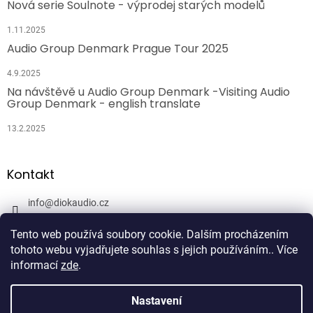
Nová serie Soulnote - výprodej starých modelů
1.11.2025
Audio Group Denmark Prague Tour 2025
4.9.2025
Na návštěvě u Audio Group Denmark -Visiting Audio
Group Denmark - english translate
13.2.2025
Kontakt
info
@
diokaudio.cz
608943409
Tento web používá soubory cookie. Dalším procházením
DiokAudio.cz - Hifi Studio Pánský Dvůr
tohoto webu vyjadřujete souhlas s jejich používáním.. Více
informací
zde
.
Nastavení
Vytvořil Shoptet