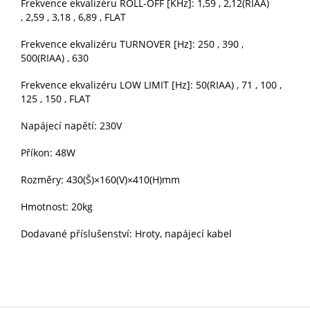
Frekvence ekvalizéru ROLL-OFF [KHz]: 1,59 ,
2
,12(RIAA)
,
2
,59 , 3,18 , 6,89 , FLAT
Frekvence ekvalizéru TURNOVER [Hz]: 250 , 390 ,
500(RIAA) , 630
Frekvence ekvalizéru LOW LIMIT [Hz]: 50(RIAA) , 71 , 100 ,
125 , 150 , FLAT
Napájecí napětí: 230V
Příkon: 48W
Rozměry: 430(Š)×160(V)×410(H)mm
Hmotnost: 20kg
Dodavané příslušenství: Hroty, napájecí kabel