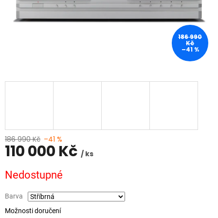
186 990
Kč
–41 %
186 990 Kč
–41 %
110 000 Kč
/ ks
Měrná
Nedostupné
cena:
Barva
Možnosti doručení