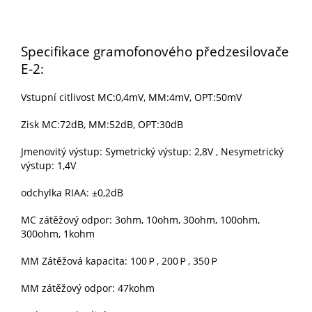
Specifikace gramofonového předzesilovače
E-
2
:
Vstupní citlivost MC:0,4mV, MM:4mV, OPT:50mV
Zisk MC:72dB, MM:52dB, OPT:30dB
Jmenovitý výstup: Symetrický výstup:
2
,8V , Nesymetrický
výstup: 1,4V
odchylka RIAA: ±0,2dB
MC zátěžový odpor: 3ohm, 10ohm, 30ohm, 100ohm,
300ohm, 1kohm
MM Zátěžová kapacita: 100Ｐ, 200Ｐ, 350Ｐ
MM zátěžový odpor: 47kohm