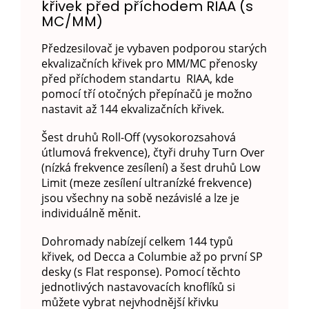
křivek před příchodem RIAA (s
MC/MM)
Předzesilovač je vybaven podporou starých
ekvalizačních křivek pro MM/MC přenosky
před příchodem standartu RIAA, kde
pomocí tří otočných přepínačů je možno
nastavit až 144 ekvalizačních křivek.
Šest druhů Roll-Off (vysokorozsahová
útlumová frekvence), čtyři druhy Turn Over
(nízká frekvence zesílení) a šest druhů Low
Limit (meze zesílení ultranízké frekvence)
jsou všechny na sobě nezávislé a lze je
individuálně měnit.
Dohromady nabízejí celkem 144 typů
křivek, od Decca a Columbie až po první SP
desky (s Flat response). Pomocí těchto
jednotlivých nastavovacích knoflíků si
můžete vybrat nejvhodnější křivku