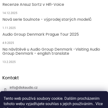
Recenze Ansuz Sortz v Hifi-Voice
14.12.2025
Nová serie Soulnote - výprodej starých modelů
1.11.2025
Audio Group Denmark Prague Tour 2025
4.9.2025
Na návštěvě u Audio Group Denmark -Visiting Audio
Group Denmark - english translate
13.2.2025
Kontakt
info
@
diokaudio.cz
608943409
Tento web používá soubory cookie. Dalším procházením
DiokAudio.cz - Hifi Studio Pánský Dvůr
tohoto webu vyjadřujete souhlas s jejich používáním.. Více