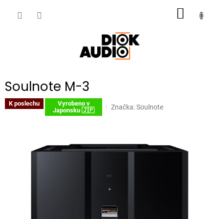
Přejít
NÁKUP
na
obsah
KOŠÍK
Soulnote M-3
K poslechu
Vyrobeno v
Značka:
Soulnote
Japonsku 🇯🇵