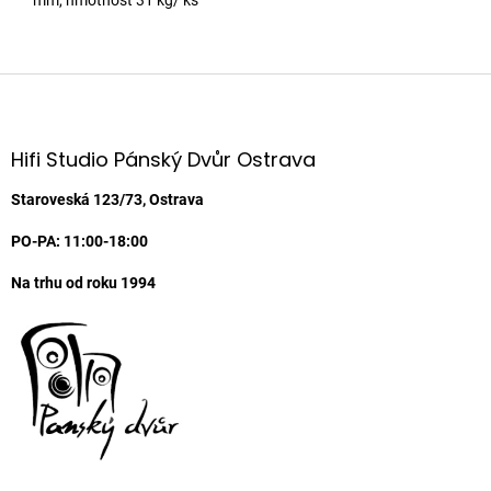
Z
á
p
a
Hifi Studio Pánský Dvůr Ostrava
t
í
Staroveská 123/73, Ostrava
PO-PA: 11:00-18:00
Na trhu od roku 1994