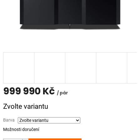
999 990 Kč
/ pár
Měrná
Zvolte variantu
cena:
Barva
Možnosti doručení