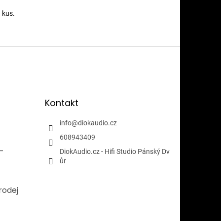
 kus.
Kontakt
info
@
diokaudio.cz
608943409
i-
DiokAudio.cz - Hifi Studio Pánský Dv
ůr
rodej