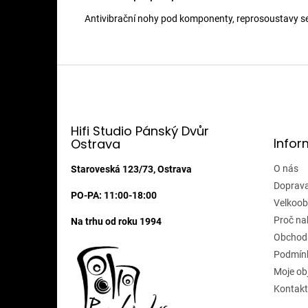
Antivibrační nohy pod komponenty, reprosoustavy se s
Z
á
p
a
t
Hifi Studio Pánský Dvůr
Infor
Ostrava
í
O nás
Staroveská 123/73, Ostrava
Doprava
PO-PA: 11:00-18:00
Velkoob
Proč na
Na trhu od roku 1994
Obchod
Podmínk
Moje ob
Kontakt