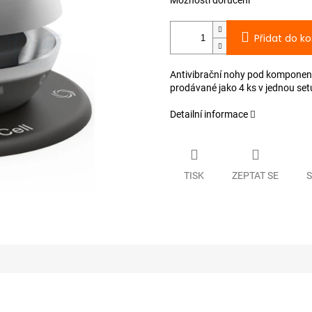
Možnosti doručení
Přidat do ko
Antivibrační nohy pod komponenty
prodávané jako 4 ks v jednou setu
Detailní informace
TISK
ZEPTAT SE
S