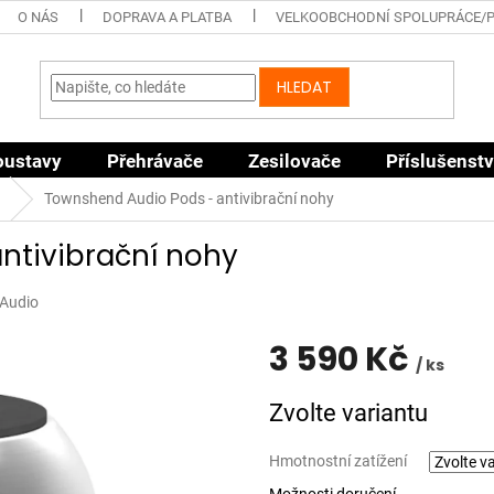
O NÁS
DOPRAVA A PLATBA
VELKOOBCHODNÍ SPOLUPRÁCE/
HLEDAT
oustavy
Přehrávače
Zesilovače
Příslušenstv
Townshend Audio Pods - antivibrační nohy
ntivibrační nohy
Audio
3 590 Kč
/ ks
Měrná
Zvolte variantu
cena:
Hmotnostní zatížení