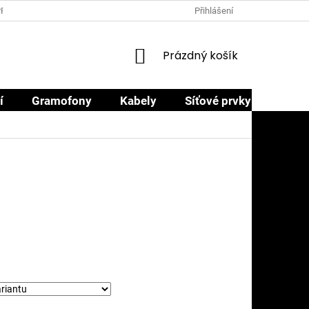
PRODEJCI
PROČ NAKOUPIT U NÁS
OBCHODNÍ PODMÍNKY
Přihlášení
NÁKUPNÍ
Prázdný košík
KOŠÍK
í
Gramofony
Kabely
Síťové prvky
Sluch