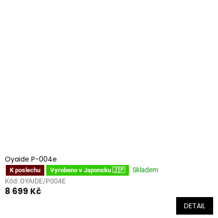
Oyaide P-004e
Skladem
K poslechu
Vyrobeno v Japonsku 🇯🇵
Kód:
OYAIDE/P004E
8 699 Kč
DETAIL