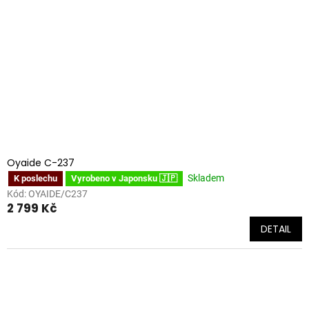
Oyaide C-237
Skladem
K poslechu
Vyrobeno v Japonsku 🇯🇵
Kód:
OYAIDE/C237
2 799 Kč
DETAIL