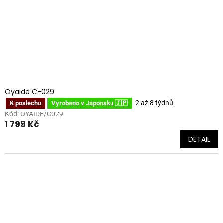
o
k
d
t
u
ů
k
t
ů
Oyaide C-029
2 až 8 týdnů
K poslechu
Vyrobeno v Japonsku 🇯🇵
Kód:
OYAIDE/C029
1 799 Kč
DETAIL