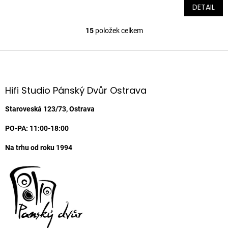
DETAIL
15
položek celkem
O
v
l
Z
á
á
d
p
a
a
Hifi Studio Pánský Dvůr Ostrava
c
t
í
í
Staroveská 123/73, Ostrava
p
r
PO-PA: 11:00-18:00
v
k
Na trhu od roku 1994
y
v
ý
p
i
s
u