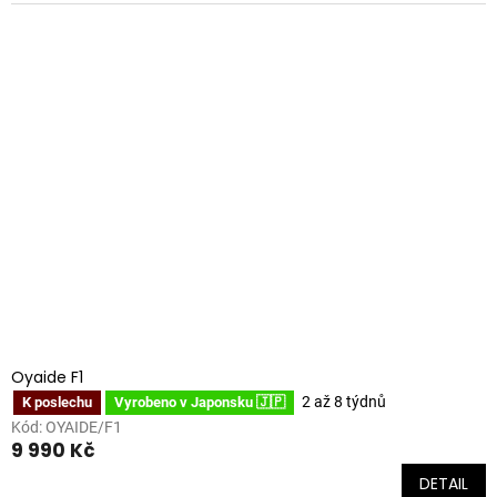
Oyaide F1
2 až 8 týdnů
K poslechu
Vyrobeno v Japonsku 🇯🇵
Kód:
OYAIDE/F1
9 990 Kč
DETAIL