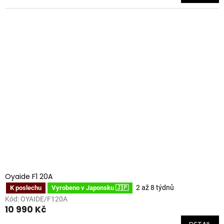
Oyaide F1 20A
2 až 8 týdnů
K poslechu
Vyrobeno v Japonsku 🇯🇵
Kód:
OYAIDE/F120A
10 990 Kč