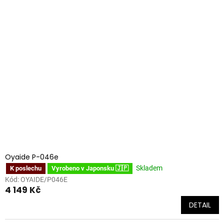
Oyaide P-046e
Skladem
K poslechu
Vyrobeno v Japonsku 🇯🇵
Kód:
OYAIDE/P046E
4 149 Kč
DETAIL