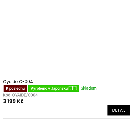
Oyaide C-004
Skladem
K poslechu
Vyrobeno v Japonsku 🇯🇵
Kód:
OYAIDE/C004
3 199 Kč
DETAIL