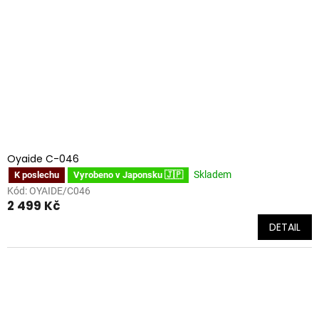
Oyaide C-046
Skladem
K poslechu
Vyrobeno v Japonsku 🇯🇵
Kód:
OYAIDE/C046
2 499 Kč
DETAIL