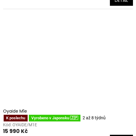
DETAIL
Oyaide M1e
2 až 8 týdnů
K poslechu
Vyrobeno v Japonsku 🇯🇵
Kód:
OYAIDE/M1E
15 990 Kč