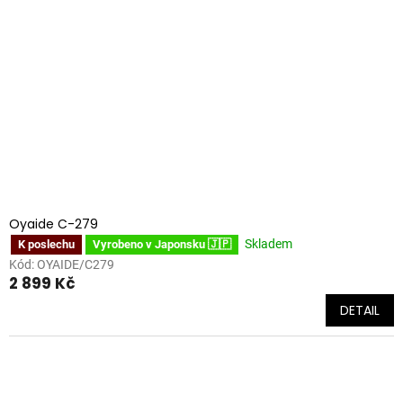
Oyaide C-279
Skladem
K poslechu
Vyrobeno v Japonsku 🇯🇵
Kód:
OYAIDE/C279
2 899 Kč
DETAIL