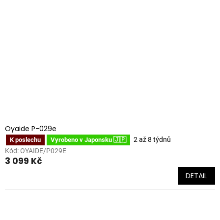
Oyaide P-029e
2 až 8 týdnů
K poslechu
Vyrobeno v Japonsku 🇯🇵
Kód:
OYAIDE/P029E
3 099 Kč
DETAIL