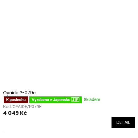
Oyaide P-079e
Skladem
K poslechu
Vyrobeno v Japonsku 🇯🇵
Kód:
OYAIDE/P079E
4 049 Kč
DETAIL