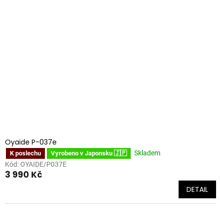
Oyaide P-037e
Skladem
K poslechu
Vyrobeno v Japonsku 🇯🇵
Kód:
OYAIDE/P037E
3 990 Kč
DETAIL