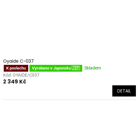
Oyaide C-037
Skladem
K poslechu
Vyrobeno v Japonsku 🇯🇵
Kód:
OYAIDE/C037
2 349 Kč
DETAIL