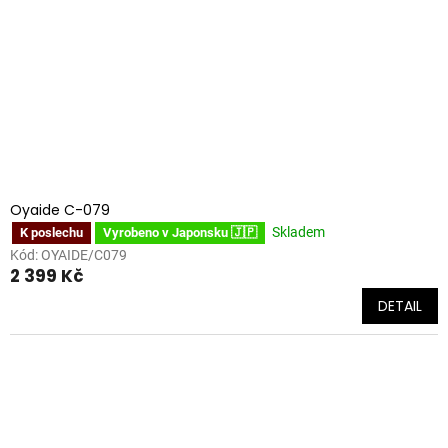
Oyaide C-079
Skladem
K poslechu
Vyrobeno v Japonsku 🇯🇵
Kód:
OYAIDE/C079
2 399 Kč
DETAIL