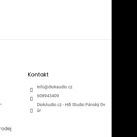
Kontakt
info
@
diokaudio.cz
608943409
i-
DiokAudio.cz - Hifi Studio Pánský Dv
ůr
rodej