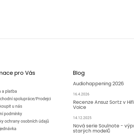
c
í
p
r
v
k
y
v
ý
p
i
s
u
mace pro Vás
Blog
Audiohappening 2026
 a platba
16.4.2026
chodní spolupráce/Prodejci
Recenze Ansuz Sortz v Hif
koupit u nás
Voice
ní podmínky
14.12.2025
y ochrany osobních údajů
Nová serie Soulnote - výp
jednávka
starých modelů