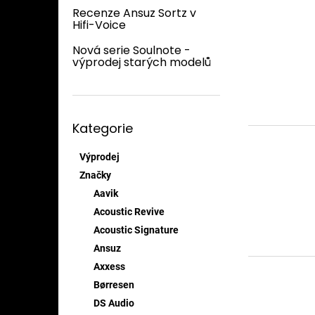
V
n
n
Recenze Ansuz Sortz v
ý
í
e
Hifi-Voice
p
p
l
i
r
Nová serie Soulnote -
s
výprodej starých modelů
o
p
d
r
u
o
k
Přeskočit
d
t
Kategorie
kategorie
u
ů
k
Výprodej
t
Značky
ů
Aavik
Acoustic Revive
Acoustic Signature
Ansuz
Axxess
Børresen
DS Audio