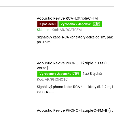
Acoustic Revive RCA-1.0tripleC-FM
K poslechu
Vyrobeno v Japonsku 🇯🇵
Skladem
Kód:
AR/RCATCFM
Signálový kabel RCA konektory délka od 1m, pak
po 0,5 m
Acoustic Revive PHONO-1.2tripleC-FM (i L
verze)
2 až 8 týdnů
Vyrobeno v Japonsku 🇯🇵
Kód:
AR/PHONOTC
Signálový phono kabel RCA konektory dl. 1,2 m, i
verze s L...
Acoustic Revive PHONO-1.2tripleC-FM-B (i L