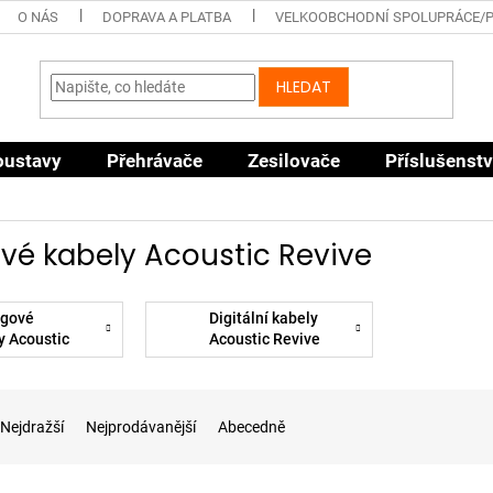
O NÁS
DOPRAVA A PLATBA
VELKOOBCHODNÍ SPOLUPRÁCE/
HLEDAT
oustavy
Přehrávače
Zesilovače
Příslušenstv
vé kabely Acoustic Revive
ogové
Digitální kabely
y Acoustic
Acoustic Revive
e
Nejdražší
Nejprodávanější
Abecedně