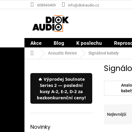
Přejít
608943409
info@diokaudio.cz
na
obsah
Akce
Blog
K poslechu
Repros
Domů
Acoustic Revive
Signálové kabely
P
Signálo
o
s
🔥 Výprodej Soulnote
t
Series 2 — poslední
Anal
r
kusy A-2, E-2, D-2 za
kabel
a
Reviv
bezkonkurenční ceny!
n
Ř
n
a
í
Nejlevnější
z
p
e
a
Novinky