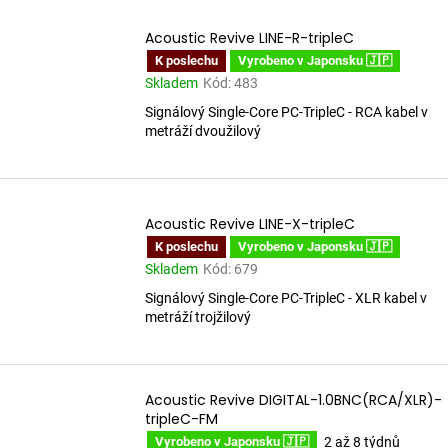
Acoustic Revive LINE-R-tripleC
K poslechu
Vyrobeno v Japonsku 🇯🇵
Skladem
Kód:
483
Signálový Single-Core PC-TripleC - RCA kabel v
metráží dvoužilový
Acoustic Revive LINE-X-tripleC
K poslechu
Vyrobeno v Japonsku 🇯🇵
Skladem
Kód:
679
Signálový Single-Core PC-TripleC - XLR kabel v
metráží trojžilový
Acoustic Revive DIGITAL-1.0BNC(RCA/XLR)-
tripleC-FM
2 až 8 týdnů
Vyrobeno v Japonsku 🇯🇵