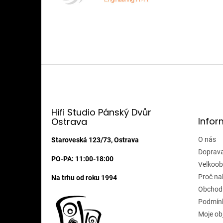
Z
á
p
a
t
Hifi Studio Pánský Dvůr
Infor
Ostrava
í
O nás
Staroveská 123/73, Ostrava
Doprava
PO-PA: 11:00-18:00
Velkoob
Proč na
Na trhu od roku 1994
Obchod
Podmínk
Moje ob