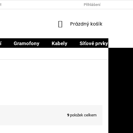
PRODEJCI
PROČ NAKOUPIT U NÁS
OBCHODNÍ PODMÍNKY
Přihlášení
NÁKUPNÍ
Prázdný košík
KOŠÍK
í
Gramofony
Kabely
Síťové prvky
Sluch
9
položek celkem