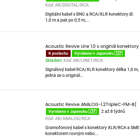
Kód:
AR/DIGITAL/RCA
Digitální kabel s BNC a RCA/XLR konektory dl.
1,0 m a pak po 0,5 m,...
Acoustic Revive Line 1.0 s originál konektory
K poslechu
Vyrobeno v Japonsku 🇯🇵
Skladem
Kód:
AR/LINE1/RCA
Signálový kabel RCA/XLR konektory délka 1,0 m,
jedná se o originál...
Acoustic Revive ANALOG-1.2TripleC-FM-B(
2 až 8 týdnů
Vyrobeno v Japonsku 🇯🇵
Kód:
AR/ANALOG/RCA
Gramofonový kabel s konektory XLR/RCA a SME
konektorem rovným nebo...