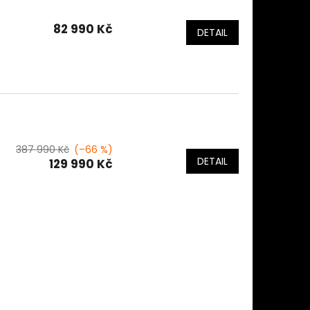
82 990 Kč
DETAIL
387 990 Kč
(–66 %)
DETAIL
129 990 Kč