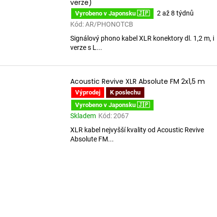
verze)
2 až 8 týdnů
Vyrobeno v Japonsku 🇯🇵
Kód:
AR/PHONOTCB
Signálový phono kabel XLR konektory dl. 1,2 m, i
verze s L...
Acoustic Revive XLR Absolute FM 2x1,5 m
Výprodej
K poslechu
Vyrobeno v Japonsku 🇯🇵
Skladem
Kód:
2067
XLR kabel nejvyšší kvality od Acoustic Revive
Absolute FM...
O
v
l
á
d
a