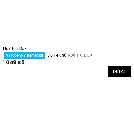
Flux Hifi Box
Do 14 dnů
Kód:
FX/BOX
Vyrobeno v Německu
1 049 Kč
DETAIL