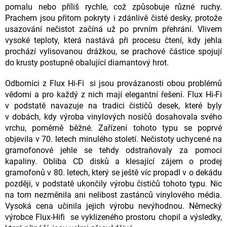
pomalu nebo příliš rychle, což způsobuje různé ruchy.
Prachem jsou přitom pokryty i zdánlivě čisté desky, protože
usazování nečistot začíná už po prvním přehrání. Vlivem
vysoké teploty, která nastává při procesu čtení, kdy jehla
prochází vylisovanou drážkou, se prachové částice spojují
do krusty postupně obalující diamantový hrot.
Odborníci z Flux Hi-Fi si jsou provázanosti obou problémů
vědomi a pro každý z nich mají elegantní řešení. Flux Hi-Fi
v podstatě navazuje na tradici čističů desek, které byly
v dobách, kdy výroba vinylových nosičů dosahovala svého
vrchu, poměrně běžné. Zařízení tohoto typu se poprvé
objevila v 70. letech minulého století. Nečistoty uchycené na
gramofonové jehle se tehdy odstraňovaly za pomoci
kapaliny. Obliba CD disků a klesající zájem o prodej
gramofonů v 80. letech, který se ještě víc propadl v o dekádu
později, v podstatě ukončily výrobu čističů tohoto typu. Nic
na tom nezměnila ani nelibost zastánců vinylového média.
Vysoká cena učinila jejich výrobu nevýhodnou. Německý
výrobce Flux-Hifi se vyklizeného prostoru chopil a výsledky,