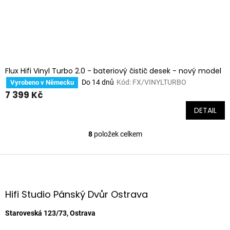
Flux Hifi Vinyl Turbo 2.0 - bateriový čistič desek - nový model
Do 14 dnů
Kód:
FX/VINYLTURBO
Vyrobeno v Německu
7 399 Kč
DETAIL
8
položek celkem
O
v
l
Z
á
á
d
p
a
a
Hifi Studio Pánský Dvůr Ostrava
c
t
í
í
Staroveská 123/73, Ostrava
p
r