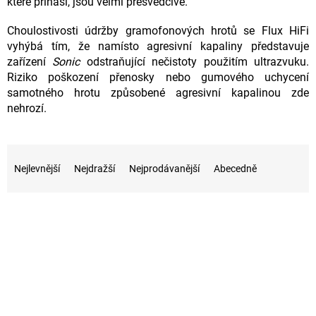
které přináší, jsou velmi přesvědčivé.
Choulostivosti údržby gramofonových hrotů se Flux HiFi
vyhýbá tím, že namísto agresivní kapaliny představuje
zařízení
Sonic
odstraňující nečistoty použitím ultrazvuku.
Riziko poškození přenosky nebo gumového uchycení
samotného hrotu způsobené agresivní kapalinou zde
nehrozí.
Ř
a
Nejlevnější
Nejdražší
Nejprodávanější
Abecedně
z
e
V
n
ý
í
p
p
i
r
s
o
p
d
r
u