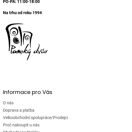
PO-PA: 11:00-18:00
v
k
Na trhu od roku 1994
y
v
ý
p
i
s
u
Informace pro Vás
O nás
Doprava a platba
Velkoobchodní spolupráce/Prodejci
Proč nakoupit u nás