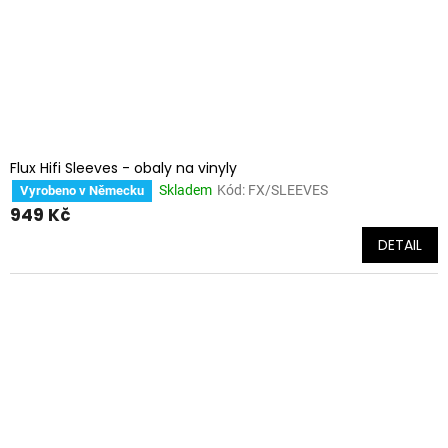
Flux Hifi Sleeves - obaly na vinyly
Skladem
Kód:
FX/SLEEVES
Vyrobeno v Německu
949 Kč
DETAIL