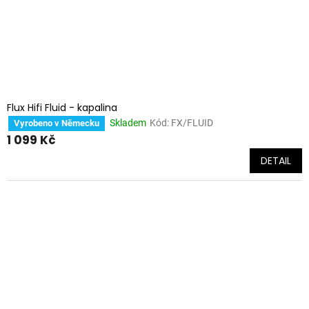
Flux Hifi Fluid - kapalina
Skladem
Kód:
FX/FLUID
Vyrobeno v Německu
1 099 Kč
DETAIL