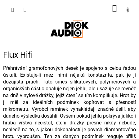
Přejít
NÁKUP
na
obsah
KOŠÍK
Flux Hifi
Přehrávání gramofonových desek je spojeno s celou řadou
úskalí. Existuje-li mezi nimi nějaká konstaznta, pak je jí
dozajista prach. Tato směs silikátových, polymerových a
organických částic obaluje nejen jehlu, ale usazuje se rovněž
na dně vinylové drážky, jejíž čtení se tím komplikuje. Hrot by
ji měl za ideálních podmínek kopírovat s přesností
mikrometru. Výrobci ramínek vynakládají značné úsilí, aby
daného výsledku dosáhli. Ovšem pokud jehlu pokrývá jakkoli
hrubá vrstva nečistot, čtení drážky přesné nikdy nebude,
nehledě na to, s jakou dokonalostí je povrch diamantového
hrotu vybroušen. Ten za daných podmínek reaguje příliš