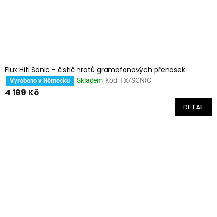
Flux Hifi Sonic - čistič hrotů gramofonových přenosek
Skladem
Kód:
FX/SONIC
Vyrobeno v Německu
4 199 Kč
DETAIL