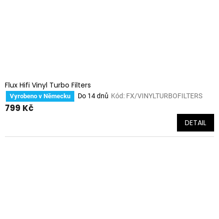
Flux Hifi Vinyl Turbo Filters
Do 14 dnů
Kód:
FX/VINYLTURBOFILTERS
Vyrobeno v Německu
799 Kč
DETAIL