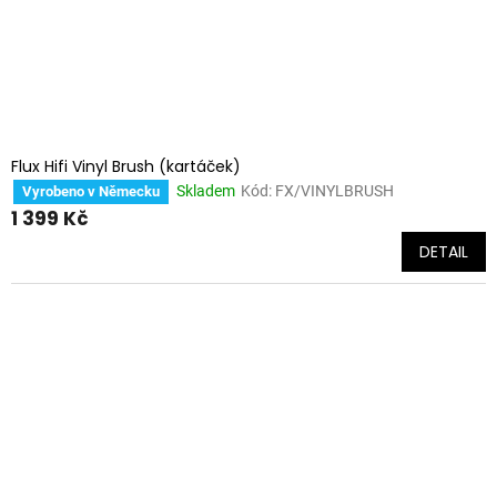
Flux Hifi Vinyl Brush (kartáček)
Skladem
Kód:
FX/VINYLBRUSH
Vyrobeno v Německu
1 399 Kč
DETAIL